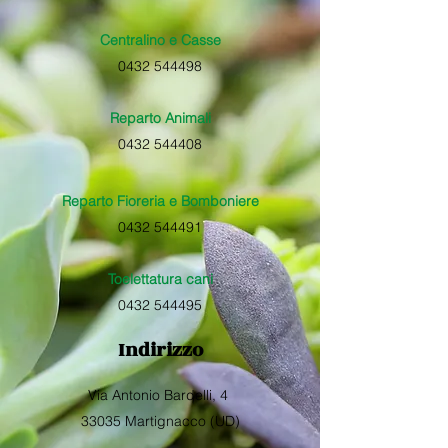
Centralino e Casse
0432 544498
Reparto Animali
0432 544408​
Reparto Fioreria e Bomboniere
0432 544491
Toelettatura cani
0432 544495
Indirizzo
Via Antonio Bardelli, 4
33035 Martignacco (UD)