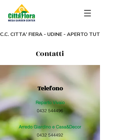
C.C. CITTA' FIERA - UDINE - APERTO TUTTI I GIORNI dalle
Contatti
Telefono
Reparto Vivaio
0432 544496
Arredo Giardino e Casa&Decor
0432 544492