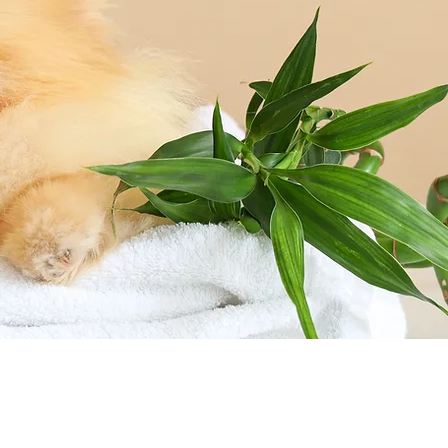
3 |pec:
bcfmartignacco@legalmail.it