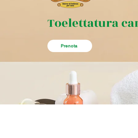
Toelettatura ca
Prenota
Città Flora – B.C.F. srl |
info@cittafl