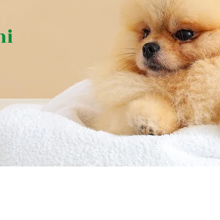
ni
ora.com
| P.Iva: 02207360302 | Cap. Soc. € 99.000 i.v. REA UD24319
Privacy Policy
|
Cookie Policy